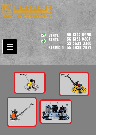
55 1342 0996
VENTA
56 1355 8367
RENTA
55 5639 3348
55 5639 2071
SERVICIO