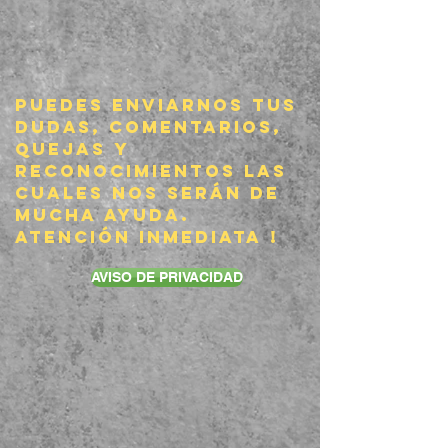
Puedes enviarnos tus
dudas, comentarios,
quejas y
reconocimientos las
cuales nos serán de
mucha ayuda.
Atención inmediata !
AVISO DE PRIVACIDAD