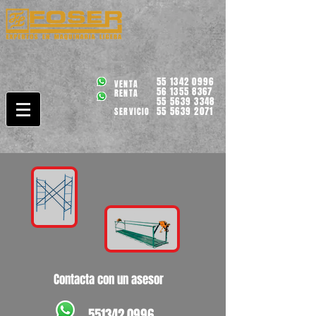
55 1342 0996
VENTA
56 1355 8367
RENTA
55 5639 3348
55 5639 2071
SERVICIO
Contacta con un asesor
551342 0996