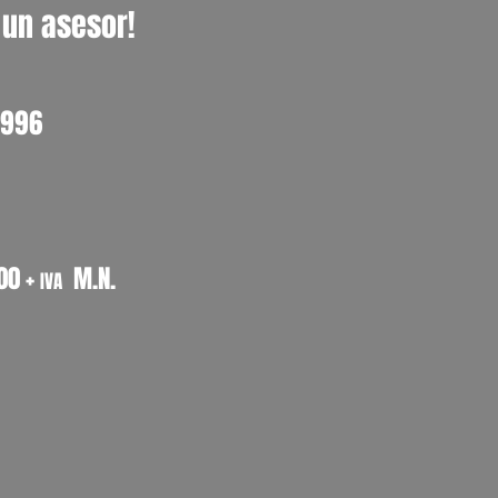
 un asesor!
0996
00 +
M.N.
IVA