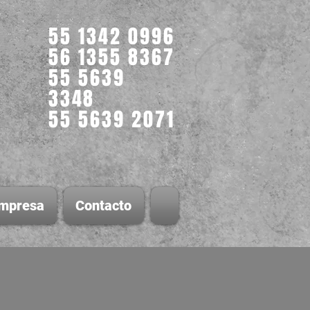
55 1342 0996
56 1355 8367
55 5639
3348
55 5639 2071
mpresa
Contacto